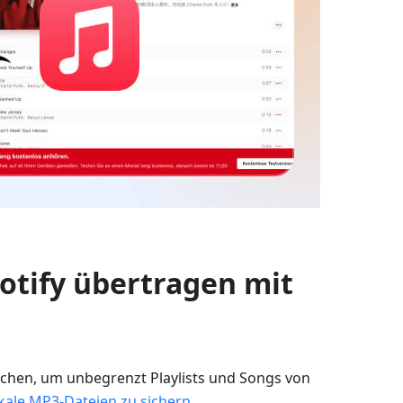
potify übertragen mit
suchen, um unbegrenzt Playlists und Songs von
okale MP3-Dateien zu sichern
.