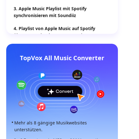
3. Apple Music Playlist mit Spotify
synchronisieren mit Soundiiz
4. Playlist von Apple Music auf Spotify
übertragen durch FreeYourMusic
5. Playlist von Apple Music zu Spotify
übertragen mit SongShift
TopVox All Music Converter
6. Apple Music Playlist in Spotify übertragen
via Playlistor
7. Die 6 besten Apple Music to Spotify
Transfer im Vergleich
8. FAQ
Mehr als 8 gängige Musikwebsites
unterstützen.