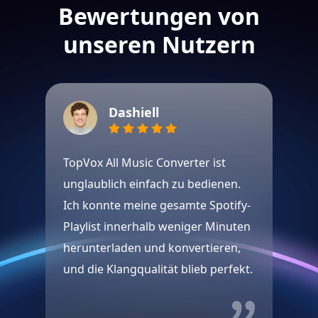
Bewertungen von
unseren Nutzern
Dashiell
TopVox All Music Converter ist
Ic
unglaublich einfach zu bedienen.
Pl
Ich konnte meine gesamte Spotify-
Mu
Playlist innerhalb weniger Minuten
en
herunterladen und konvertieren,
an
und die Klangqualität blieb perfekt.
mi
Ko