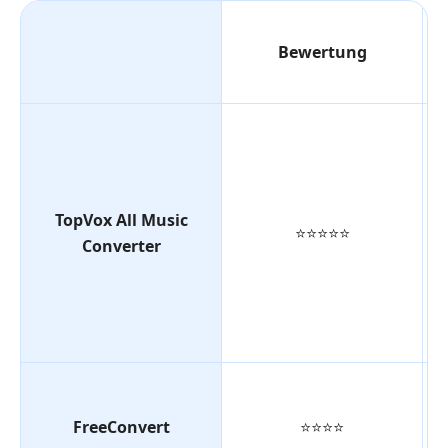
Bewertung
TopVox All Music
⭐⭐⭐⭐⭐
Converter
FreeConvert
⭐⭐⭐⭐